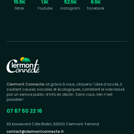
15.5K
1.1K
52.5K
6.5K
tiktok
Youtube
instagram
facebook
Clermont Connecte
vit grâce à vous, citoyens ! Libre d’accès, il
soutient causes sociales et écologiques, comblant le vide laissé
par un service public d’info en déclin. Sans vous, rien n’est
possible !
07 67 50 22 16
63 boulevard Côte Blatin, 63000 Clermont-Ferrand
contact@clermontconnecte.fr