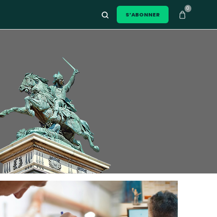
0
S’ABONNER