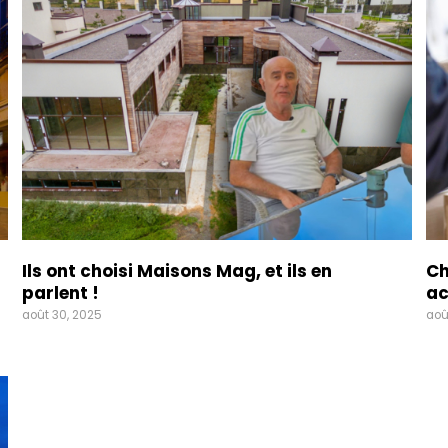
Ils ont choisi Maisons Mag, et ils en
Ch
parlent !
ac
août 30, 2025
aoû