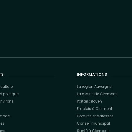
TS
INFORMATIONS
culture
La région Auvergne
t politique
La mairie de Clermont
environs
Portail citoyen
Emplois à Clermont
t mode
Horaires et adresses
ies
Conseil municipal
ons
Santé à Clermont