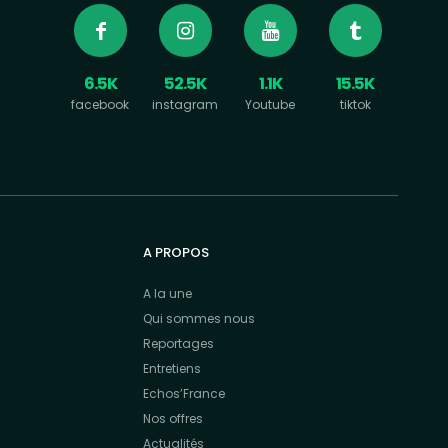
6.5K
52.5K
1.1K
15.5K
facebook
instagram
Youtube
tiktok
A PROPOS
A la une
Qui sommes nous
Reportages
Entretiens
Echos’France
Nos offres
Actualités