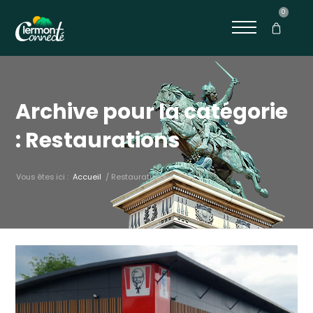
0
Archive pour la catégorie
: Restaurations
Vous êtes ici :
Accueil
/
Restaurations