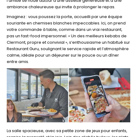
l’amitié se noue autour d’une assiette généreuse et d’une
ambiance chaleureuse qui invite à prolonger le repas.
Imaginez : vous poussez la porte, accueilli par une équipe
souriante en chemises blanches impeccables. Ici, on prend
votre commande à table, comme dans un vrai restaurant,
pas un fast-food impersonnel. « Un des meilleurs kebabs de
Clermont, propre et convivial », s’enthousiasme un habitué sur
Restaurant Guru, soulignant le service rapide et l’atmosphère
calme, idéale pour un déjeuner sur le pouce ou un dîner
entre amis.
La salle spacieuse, avec sa petite zone de jeux pour enfants,