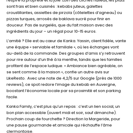
respire la propreté et la joie. Loin des clichés huileux, les plats
sont frais et bien cuisinés : kebabs juteux, galettes
croustillantes, assiettes de pirzola (côtelettes d’agneau) ou
pizzas turques, arrosés de baklava sucré pour finir en
douceur. Pas de surgelés, que du fait maison avec des
ingrédients du jour – un régal pour 10-15 euros.
L’amitié ? Elle est au cœur de Kanka. Yassin, client fidèle, vante
une équipe « serviable et familiale », où les échanges vont
au-delà de la commande. Des groupes d’amis s’y retrouvent
pour rire autour d’un thé à la menthe, tandis que les familles
profitent de l’espace ludique. « Ambiance bien agréable, on
se sent comme à la maison », confie un autre avis sur
LikeResto. Avec une note de 4,2/5 sur Google (près de 1000
reviews), ce spot redore l’image du kebab en Auvergne,
boostant l’économie locale par sa proximité et son parking
facile.
Kanka Family, c’est plus qu’un repas : c’est un lien social, un
bon plan accessible (ouvert midi et soir, sauf dimanche).
Prochain coup de fourchette ? Direction la Margeride, pour
une pause gourmande et amicale qui réchauffe l’âme
clermontoise.