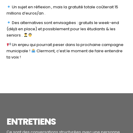
Un sujet en réflexion , mais la gratuité totale coûterait 15
millions d’euros/an .
Des alternatives sont envisagées : gratuits le week-end
(déjà en place) et possiblement pour les étudiants & les
seniors .
Un enjeu qui pourrait peser dans la prochaine campagne
municipale !
Clermont, c’est le moment de faire entendre
ta voix !
ENTRETIENS
Ce sont des conversations structurées avec une personne