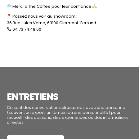
Merci à The Coffee pour leur confiance
Passez nous voir au showroom :
36 Rue Jules Verne, 63100 Clermont-Ferrand
04 73 74 48 60
ENTRETIENS
Ce sont des conversations structurées avec une personne
(souvent un expert, un témoin ou une personnalité) pour
recueillir des opinions, des expériences ou des informations
directes.