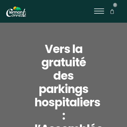
0
Vers la
gratuité
des
parkings
hospitaliers
: