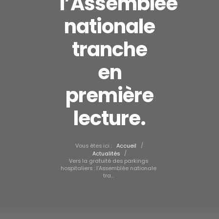
l’Assemblée
nationale
tranche
en
première
lecture.
/
Vous êtes ici :
Accueil
/
Actualités
Vers la gratuité des parkings
hospitaliers : l’Assemblée nationale
tra...