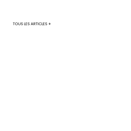
Découvrez l’ensemble des nouvelles politiques,
économiques et culturelles de Clermont Ferrand
TOUS LES ARTICLES