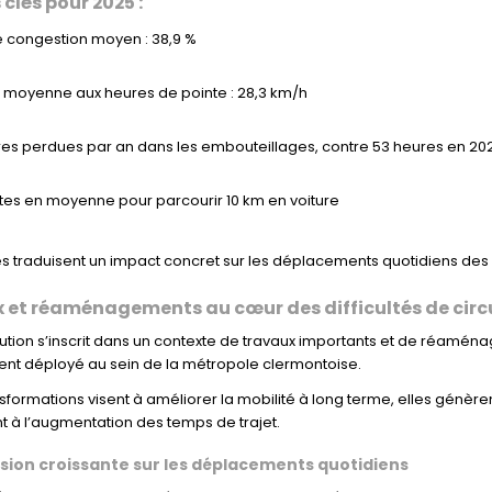
 clés pour 2025 :
 congestion moyen : 38,9 %
 moyenne aux heures de pointe : 28,3 km/h
es perdues par an dans les embouteillages, contre 53 heures en 20
tes en moyenne pour parcourir 10 km en voiture
es traduisent un impact concret sur les déplacements quotidiens des
 et réaménagements au cœur des difficultés de circ
ution s’inscrit dans un contexte de travaux importants et de réaména
ent déployé au sein de la métropole clermontoise.
nsformations visent à améliorer la mobilité à long terme, elles génère
t à l’augmentation des temps de trajet.
sion croissante sur les déplacements quotidiens