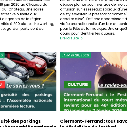
 19 juin 2026 au Château du
déposé plainte pour menace de mort a
nt-du-Château. Une soirée
diffusion sur les réseaux sociaux d'une
 et festive ouverte aux
de style western le présentant comme
t dirigeants de la région
dead or alive". L'affiche apparaissait
imitée à 200 places. Networking,
vidéo promotionnelle d'un bar du centr
 et garden party sont au
pour la Fête de la musique. Une enquêt
cours pour identifier les auteurs.
Lire la suite
26
JANVIER 28, 2026
tuité des parkings
Clermont-Ferrand : tout savo