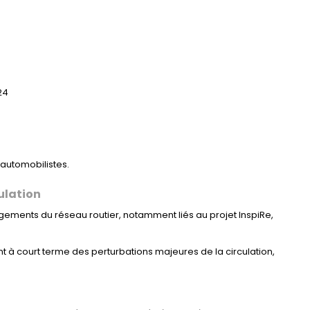
24
 automobilistes.
ulation
gements du réseau routier, notamment liés au projet InspiRe,
nt à court terme des perturbations majeures de la circulation,