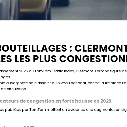
OUTEILLAGES : CLERMON
LES LES PLUS CONGESTIO
classement 2025 du
TomTom Traffic Index
,
Clermont-Ferrand
figure dé
lages.
le auvergnate se classe 6ᵉ au niveau national, contre la 18ᵉ place
 de circulation.
icateurs de congestion en forte hausse en 2025
es publiées par TomTom mettent en évidence une augmentation signif