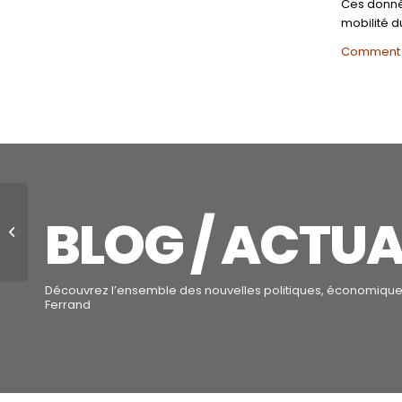
Ces donnée
mobilité d
Comment vi
Santé publique :
BLOG / ACTUA
fermeture
administrative du
restaurant Xincheng
Sushi à ...
Découvrez l’ensemble des nouvelles politiques, économiques
Ferrand