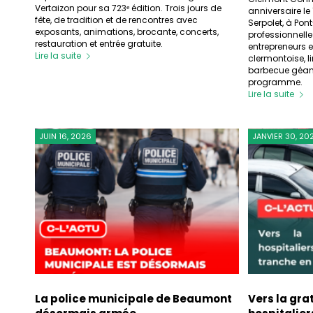
Vertaizon pour sa 723ᵉ édition. Trois jours de
anniversaire le
fête, de tradition et de rencontres avec
Serpolet, à Po
exposants, animations, brocante, concerts,
professionnelle
restauration et entrée gratuite.
entrepreneurs e
Lire la suite
clermontoise, l
barbecue géant
programme.
Lire la suite
JUIN 16, 2026
JANVIER 30, 20
La police municipale de Beaumont
Vers la gra