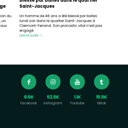
blessé par balles dans le quartier
age
Saint-Jacques
tion du
Un homme de 46 ans a été blessé par balles
, un
lundi soir dans le quartier Saint-Jacques à
 aux
Clermont-Ferrand. Son pronostic vital n’est pas
engagé.
Lire la suite
6.5K
52.5K
1.1K
15.5K
facebook
instagram
Youtube
tiktok