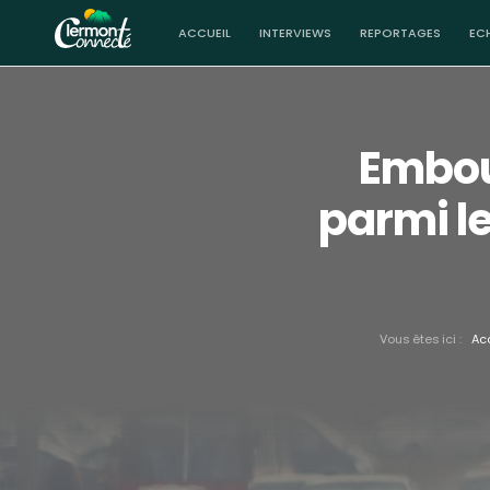
ACCUEIL
INTERVIEWS
REPORTAGES
EC
Embou
parmi le
Vous êtes ici :
Ac