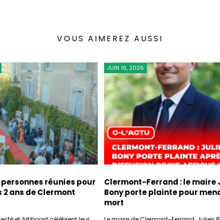
VOUS AIMEREZ AUSSI
JUIN 16, 2026
 personnes réunies pour
Clermont-Ferrand : le maire 
s 2 ans de Clermont
Bony porte plainte pour men
mort
té et Artiboost célèbrent leur
Le maire de Clermont-Ferrand, Julien B