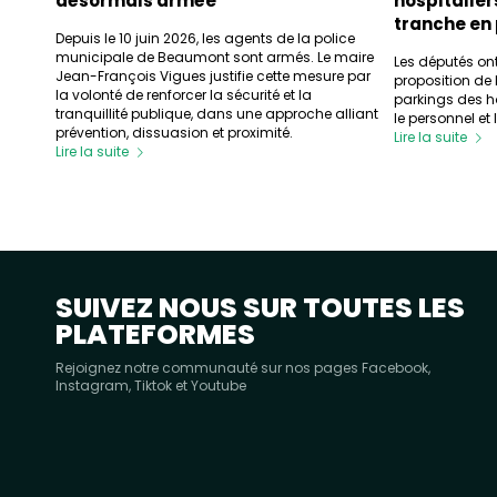
désormais armée
hospitalier
tranche en 
Depuis le 10 juin 2026, les agents de la police
municipale de Beaumont sont armés. Le maire
Les députés on
Jean-François Vigues justifie cette mesure par
proposition de l
la volonté de renforcer la sécurité et la
parkings des hô
tranquillité publique, dans une approche alliant
le personnel et l
prévention, dissuasion et proximité.
Lire la suite
Lire la suite
SUIVEZ NOUS SUR TOUTES LES
PLATEFORMES
Rejoignez notre communauté sur nos pages Facebook,
Instagram, Tiktok et Youtube