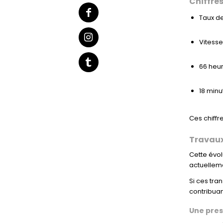
Chiffres
Taux de
Vitesse
66 heur
18 minu
Ces chiffr
Travaux
Cette évol
actuellem
Si ces tra
contribuan
Une pres