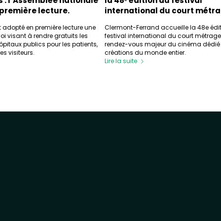
s : l’Assemblée nationale
la 48ᵉ édition du festival
première lecture.
international du court métr
t adopté en première lecture une
Clermont-Ferrand accueille la 48e édi
oi visant à rendre gratuits les
festival international du court métrage
pitaux publics pour les patients,
rendez-vous majeur du cinéma dédié
es visiteurs.
créations du monde entier.
Lire la suite