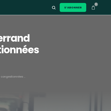
0
S’ABONNER
errand
stionnées
 congestionnées ...