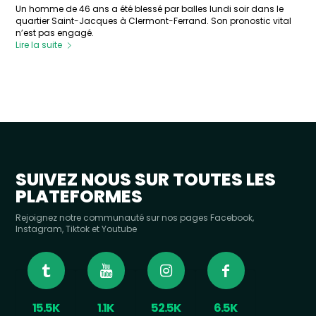
Un homme de 46 ans a été blessé par balles lundi soir dans le
quartier Saint-Jacques à Clermont-Ferrand. Son pronostic vital
n’est pas engagé.
Lire la suite
SUIVEZ NOUS SUR TOUTES LES
PLATEFORMES
Rejoignez notre communauté sur nos pages Facebook,
Instagram, Tiktok et Youtube
15.5K
1.1K
52.5K
6.5K