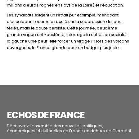
millions d’euros rognés en Pays de la Loire) et l’éducation.
Les syndicats exigent un retrait pur et simple, menaçant
d’escalader. Lecornu a reculé sur la suppression de jours
fériés, mais le doute persiste. Cette journée, deuxième
grande vague anti-austérité, interroge la cohésion sociale :
la gauche unie peut-elle forcer un virage ? Hors des volcans
auvergnats, la France gronde pour un budget plus juste.
ECHOS DE FRANCE
Découvrez l’ensemble des nouvelles politiques,
économiques et culturelles en France en dehors de Clermont