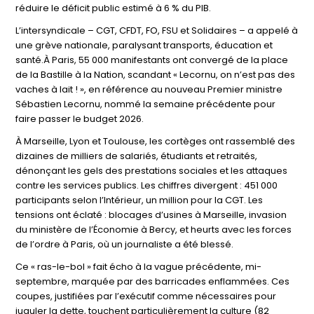
réduire le déficit public estimé à 6 % du PIB.
L’intersyndicale – CGT, CFDT, FO, FSU et Solidaires – a appelé à
une grève nationale, paralysant transports, éducation et
santé.À Paris, 55 000 manifestants ont convergé de la place
de la Bastille à la Nation, scandant « Lecornu, on n’est pas des
vaches à lait ! », en référence au nouveau Premier ministre
Sébastien Lecornu, nommé la semaine précédente pour
faire passer le budget 2026.
À Marseille, Lyon et Toulouse, les cortèges ont rassemblé des
dizaines de milliers de salariés, étudiants et retraités,
dénonçant les gels des prestations sociales et les attaques
contre les services publics. Les chiffres divergent : 451 000
participants selon l’Intérieur, un million pour la CGT. Les
tensions ont éclaté : blocages d’usines à Marseille, invasion
du ministère de l’Économie à Bercy, et heurts avec les forces
de l’ordre à Paris, où un journaliste a été blessé.
Ce « ras-le-bol » fait écho à la vague précédente, mi-
septembre, marquée par des barricades enflammées. Ces
coupes, justifiées par l’exécutif comme nécessaires pour
juguler la dette, touchent particulièrement la culture (82