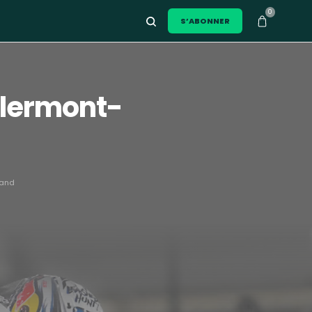
0
S’ABONNER
Clermont-
rand