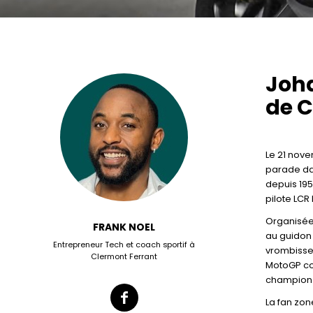
Joha
de 
Le 21 nove
parade dan
depuis 195
pilote LCR
Organisée 
FRANK NOEL
au guidon 
Entrepreneur Tech et coach sportif à
vrombissem
Clermont Ferrant
MotoGP com
champion M
La fan zon