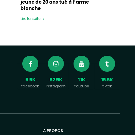
jeune de 20 ans tué à l’arme
blanche
Lire la suite
6.5K
52.5K
1.1K
15.5K
facebook
instagram
Youtube
tiktok
A PROPOS