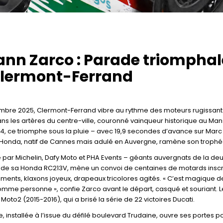
nn Zarco : Parade triomphal
Clermont-Ferrand
mbre 2025, Clermont-Ferrand vibre au rythme des moteurs rugissants
s les artères du centre-ville, couronné vainqueur historique au Mans 
4, ce triomphe sous la pluie – avec 19,9 secondes d’avance sur Marc
 Honda, natif de Cannes mais adulé en Auvergne, ramène son trophée
par Michelin, Dafy Moto et PHA Events – géants auvergnats de la de
de sa Honda RC213V, mène un convoi de centaines de motards inscrits e
ents, klaxons joyeux, drapeaux tricolores agités. « C’est magique de
me personne », confie Zarco avant le départ, casqué et souriant. Le
oto2 (2015-2016), qui a brisé la série de 22 victoires Ducati.
e, installée à l’issue du défilé boulevard Trudaine, ouvre ses porte