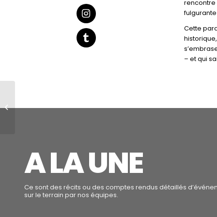
rencontre 
fulgurante
Cette para
historique
s’embrase
– et qui s
Tragédie à
Clermont-Ferrand :
un jeune de 20 ans
tué à l’arme blanche
A LA UNE
Ce sont des récits ou des comptes rendus détaillés d’événe
sur le terrain par nos équipes.