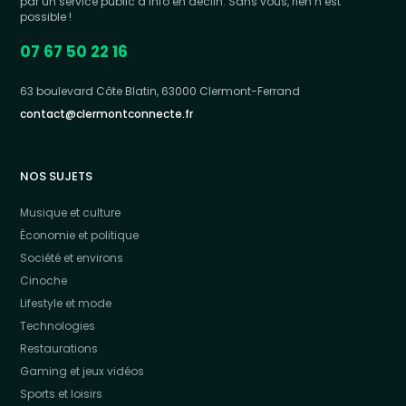
par un service public d’info en déclin. Sans vous, rien n’est
possible !
07 67 50 22 16
63 boulevard Côte Blatin, 63000 Clermont-Ferrand
contact@clermontconnecte.fr
NOS SUJETS
Musique et culture
Économie et politique
Société et environs
Cinoche
Lifestyle et mode
Technologies
Restaurations
Gaming et jeux vidéos
Sports et loisirs