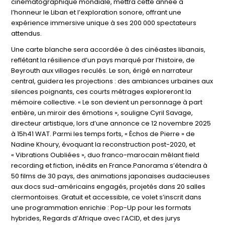
cinématographique mondiale, mettra cette année à
l’honneur le Liban et l’exploration sonore, offrant une
expérience immersive unique à ses 200 000 spectateurs
attendus.
Une carte blanche sera accordée à des cinéastes libanais,
reflétant la résilience d’un pays marqué par l’histoire, de
Beyrouth aux villages reculés. Le son, érigé en narrateur
central, guidera les projections : des ambiances urbaines aux
silences poignants, ces courts métrages exploreront la
mémoire collective. « Le son devient un personnage à part
entière, un miroir des émotions », souligne Cyril Savage,
directeur artistique, lors d’une annonce ce 12 novembre 2025
à 15h41 WAT. Parmi les temps forts, « Échos de Pierre » de
Nadine Khoury, évoquant la reconstruction post-2020, et
« Vibrations Oubliées », duo franco-marocain mêlant field
recording et fiction, inédits en France.Panorama s’étendra à
50 films de 30 pays, des animations japonaises audacieuses
aux docs sud-américains engagés, projetés dans 20 salles
clermontoises. Gratuit et accessible, ce volet s’inscrit dans
une programmation enrichie : Pop-Up pour les formats
hybrides, Regards d’Afrique avec l’ACID, et des jurys