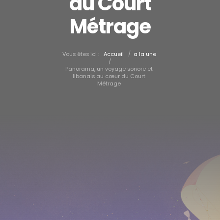
du Court
Métrage
/
Vous êtes ici :
Accueil
a la une
/
Panorama, un voyage sonore et
libanais au cœur du Court
Métrage