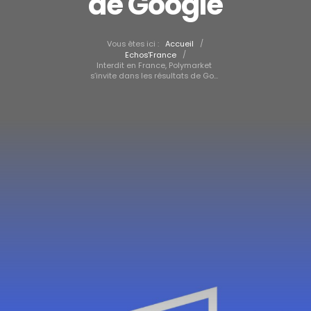
de Google
/
Vous êtes ici :
Accueil
/
Echos'France
Interdit en France, Polymarket
s’invite dans les résultats de Go...